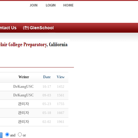
Writer
Date
View
DrKangUSC
10-17
1452
DrKangUSC
09-03
1561
관리자
05-23
1755
관리자
05-18
1667
관리자
02-02
1961
and
or