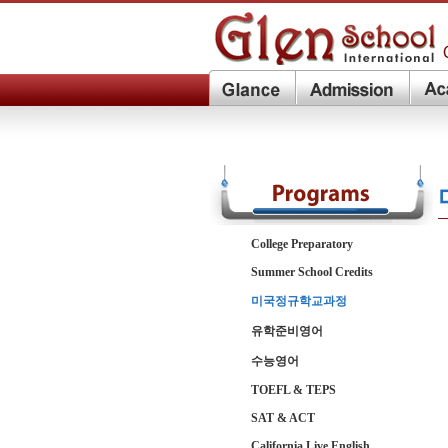
College Preparatory
Summer School Credits
미국정규학교과정
유학준비영어
수능영어
TOEFL & TEPS
SAT & ACT
California Live English