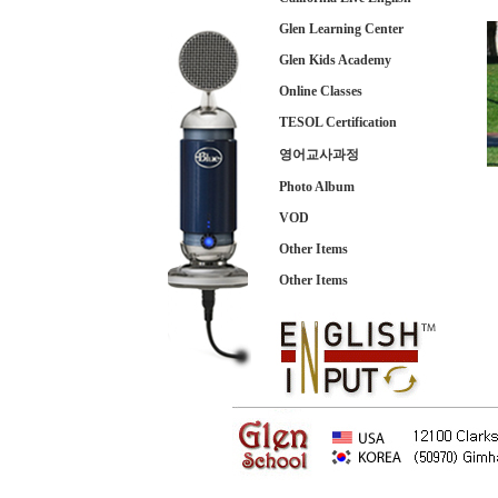
Glen Learning Center
Glen Kids Academy
Online Classes
TESOL Certification
영어교사과정
Photo Album
VOD
Other Items
Other Items