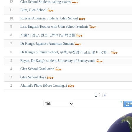
12
Glen School Students, taking exams
11
Bilra, Glen School
10
Russian American Students, Glen School
9
Lisa, English Teacher with Glen School Students
8
서울시 강남, 반포, 강박사님 학생들
7
Dr Kang's Japanese American Student
6
Dr Kang's Summer School, 수백, 수천명의 교포 및 미국현…
5
Rayan, Dr Kang's student, Univeristy of Pennsyvania
4
Glen School Graduation
3
Glen School Boys
2
Alumni's Photo (More Coming..)
1
2