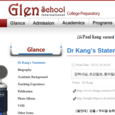
Dr Kang's State
Dr Kang's Statement
Write Date : 10-11-19 16:18
Biography
강박사님, 조선일보, 동아
Academic Background
Writer :
Dr Kang
Teaching Experience
https://www.donga.com/news/So
Publication
http://insight.dbpia.co.kr/ar
Photo Album
VOD
［발언대］강율／우리말 능력
Other Items