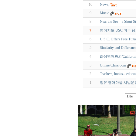
10
News,
9
Music
8
Near the Sea – a Short S
영어지도 USC 미국 남가주
7
6
U.S.C. Offers Free Tuit
5
Similarity and Difference
4
화상영어과외/Californi
3
Online Classroom
2
Teachers, books-- educat
1
장유 영어마을 시범운영