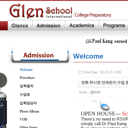
Welcome
Welcome
Write Date : 10-12-15 12:06
Procedure
전화 하시면 언제든지 수업
입학절차
Writer :
관리자
수업료
입학담당자
Photo Album
OPEN HOUSE---
Sc
There's no need to RSVP
VOD
simply call Dr Paul Kang 
Other Items