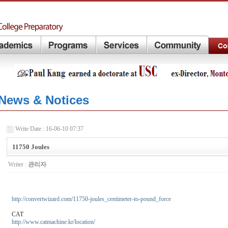
News & Notices
Write Date : 16-06-10 07:37
11750 Joules
Writer :
관리자
http://convertwizard.com/11750-joules_centimeter-to-pound_force
CAT
http://www.catmachine.kr/location/