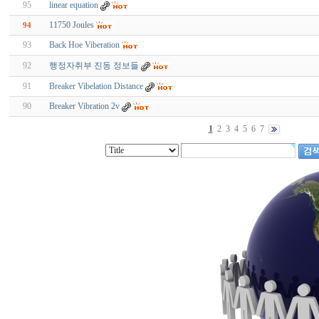
95
linear equation
11750 Joules
94
93
Back Hoe Viberation
92
행정자취부 진동 정보들
91
Breaker Vibelation Distance
90
Breaker Vibration 2v
1
2
3
4
5
6
7